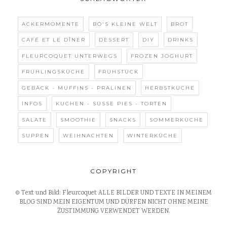
ACKERMOMENTE
BO'S KLEINE WELT
BROT
CAFÉ ET LE DÎNER
DESSERT
DIY
DRINKS
FLEURCOQUET UNTERWEGS
FROZEN JOGHURT
FRÜHLINGSKÜCHE
FRÜHSTÜCK
GEBÄCK - MUFFINS - PRALINEN
HERBSTKÜCHE
INFOS
KUCHEN - SÜSSE PIES - TORTEN
SALATE
SMOOTHIE
SNACKS
SOMMERKÜCHE
SUPPEN
WEIHNACHTEN
WINTERKÜCHE
COPYRIGHT
© Text und Bild: Fleurcoquet ALLE BILDER UND TEXTE IN MEINEM
BLOG SIND MEIN EIGENTUM UND DÜRFEN NICHT OHNE MEINE
ZUSTIMMUNG VERWENDET WERDEN.