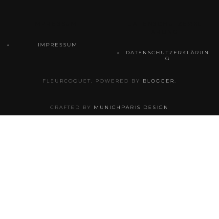
IMPRESSUM
DATENSCHUTZERKL
ÄRUNG
IMPRESSUM
DATENSCHUTZERKLÄRUN
G
FLEURCOQUET. POWERED BY
BLOGGER
.
CRAFTED BY
MUNICHPARIS DESIGN