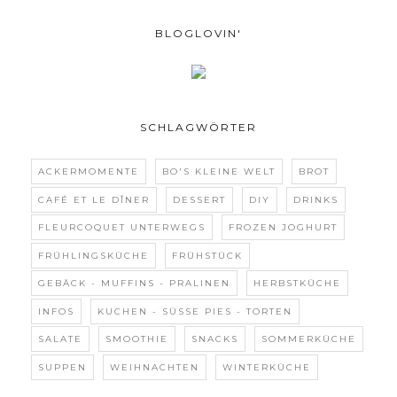
BLOGLOVIN'
SCHLAGWÖRTER
ACKERMOMENTE
BO'S KLEINE WELT
BROT
CAFÉ ET LE DÎNER
DESSERT
DIY
DRINKS
FLEURCOQUET UNTERWEGS
FROZEN JOGHURT
FRÜHLINGSKÜCHE
FRÜHSTÜCK
GEBÄCK - MUFFINS - PRALINEN
HERBSTKÜCHE
INFOS
KUCHEN - SÜSSE PIES - TORTEN
SALATE
SMOOTHIE
SNACKS
SOMMERKÜCHE
SUPPEN
WEIHNACHTEN
WINTERKÜCHE