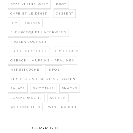
BO'S KLEINE WELT
BROT
CAFÉ ET LE DÎNER
DESSERT
DIY
DRINKS
FLEURCOQUET UNTERWEGS
FROZEN JOGHURT
FRÜHLINGSKÜCHE
FRÜHSTÜCK
GEBÄCK - MUFFINS - PRALINEN
HERBSTKÜCHE
INFOS
KUCHEN - SÜSSE PIES - TORTEN
SALATE
SMOOTHIE
SNACKS
SOMMERKÜCHE
SUPPEN
WEIHNACHTEN
WINTERKÜCHE
COPYRIGHT