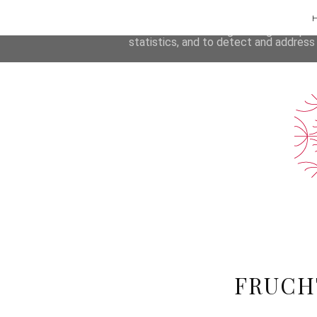
Rezepte
This site uses cookies from Google to 
are shared with Google along with per
statistics, and to detect and address
FRUCH