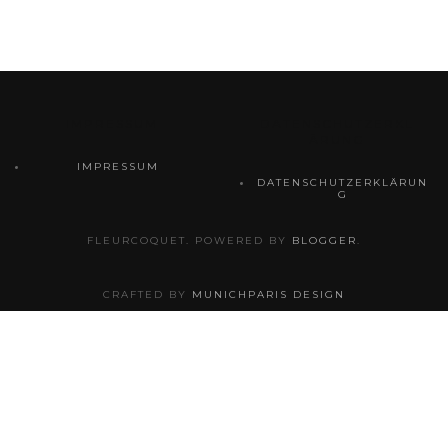
IMPRESSUM
DATENSCHUTZERKL
ÄRUNG
IMPRESSUM
DATENSCHUTZERKLÄRUN
G
FLEURCOQUET. POWERED BY
BLOGGER
.
CRAFTED BY
MUNICHPARIS DESIGN