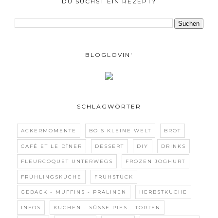
DU SUCHST EIN REZEPT?
BLOGLOVIN'
SCHLAGWÖRTER
ACKERMOMENTE
BO'S KLEINE WELT
BROT
CAFÉ ET LE DÎNER
DESSERT
DIY
DRINKS
FLEURCOQUET UNTERWEGS
FROZEN JOGHURT
FRÜHLINGSKÜCHE
FRÜHSTÜCK
GEBÄCK - MUFFINS - PRALINEN
HERBSTKÜCHE
INFOS
KUCHEN - SÜSSE PIES - TORTEN