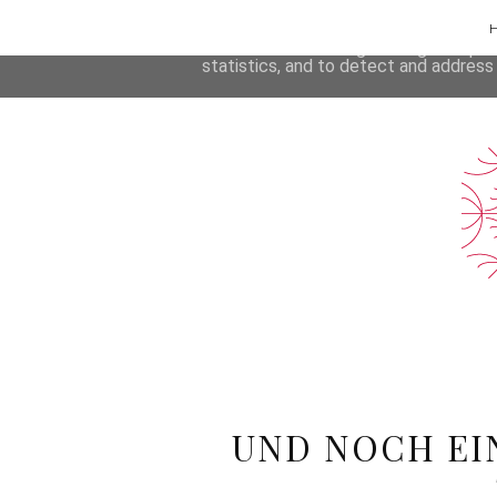
Rezepte
This site uses cookies from Google to 
are shared with Google along with per
statistics, and to detect and address
UND NOCH EI