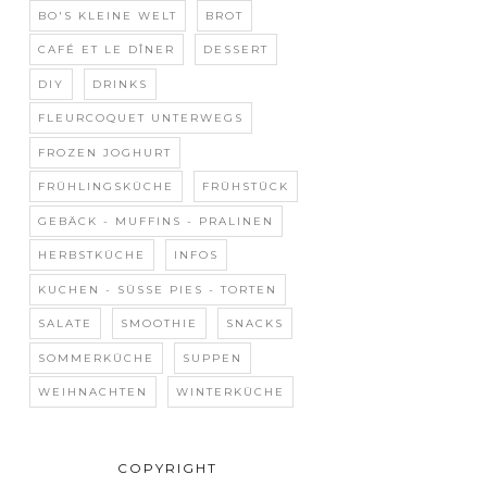
BO'S KLEINE WELT
BROT
CAFÉ ET LE DÎNER
DESSERT
DIY
DRINKS
FLEURCOQUET UNTERWEGS
FROZEN JOGHURT
FRÜHLINGSKÜCHE
FRÜHSTÜCK
GEBÄCK - MUFFINS - PRALINEN
HERBSTKÜCHE
INFOS
KUCHEN - SÜSSE PIES - TORTEN
SALATE
SMOOTHIE
SNACKS
SOMMERKÜCHE
SUPPEN
WEIHNACHTEN
WINTERKÜCHE
COPYRIGHT