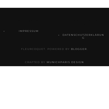
IMPRESSUM
DATENSCHUTZERKL
ÄRUNG
IMPRESSUM
DATENSCHUTZERKLÄRUN
G
FLEURCOQUET. POWERED BY
BLOGGER
.
CRAFTED BY
MUNICHPARIS DESIGN