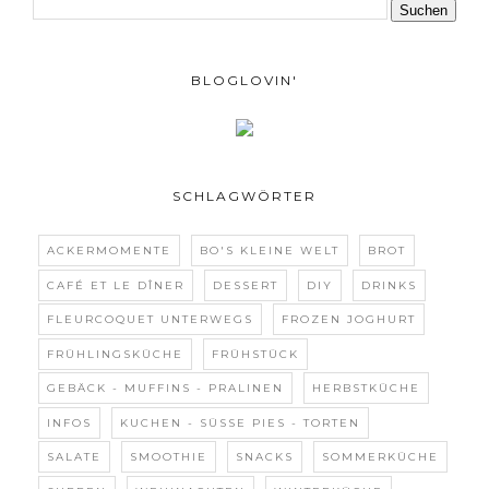
BLOGLOVIN'
SCHLAGWÖRTER
ACKERMOMENTE
BO'S KLEINE WELT
BROT
CAFÉ ET LE DÎNER
DESSERT
DIY
DRINKS
FLEURCOQUET UNTERWEGS
FROZEN JOGHURT
FRÜHLINGSKÜCHE
FRÜHSTÜCK
GEBÄCK - MUFFINS - PRALINEN
HERBSTKÜCHE
INFOS
KUCHEN - SÜSSE PIES - TORTEN
SALATE
SMOOTHIE
SNACKS
SOMMERKÜCHE