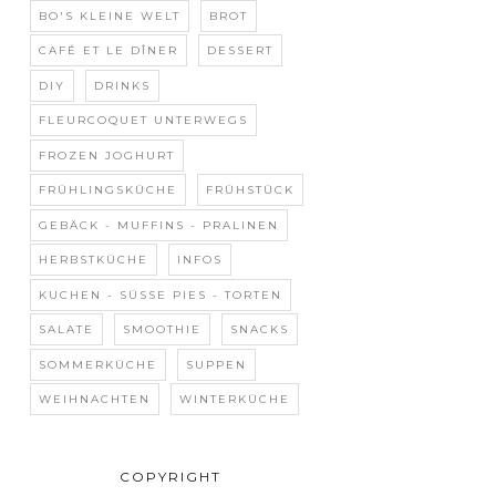
BO'S KLEINE WELT
BROT
CAFÉ ET LE DÎNER
DESSERT
DIY
DRINKS
FLEURCOQUET UNTERWEGS
FROZEN JOGHURT
FRÜHLINGSKÜCHE
FRÜHSTÜCK
GEBÄCK - MUFFINS - PRALINEN
HERBSTKÜCHE
INFOS
KUCHEN - SÜSSE PIES - TORTEN
SALATE
SMOOTHIE
SNACKS
SOMMERKÜCHE
SUPPEN
WEIHNACHTEN
WINTERKÜCHE
COPYRIGHT