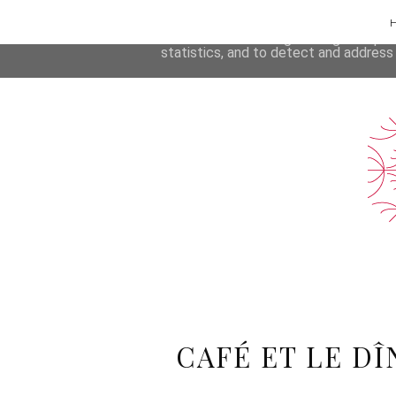
Rezepte
This site uses cookies from Google to 
are shared with Google along with per
statistics, and to detect and address
CAFÉ ET LE D