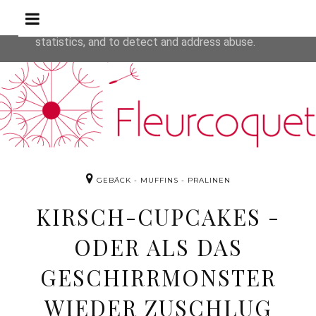
Rezepte
This site uses cookies from Google to deliver its service
are shared with Google along with performance and secur
statistics, and to detect and address abuse.
GEBÄCK - MUFFINS - PRALINEN
KIRSCH-CUPCAKES -
ODER ALS DAS
GESCHIRRMONSTER
WIEDER ZUSCHLUG