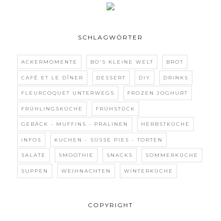
SCHLAGWÖRTER
ACKERMOMENTE
BO'S KLEINE WELT
BROT
CAFÉ ET LE DÎNER
DESSERT
DIY
DRINKS
FLEURCOQUET UNTERWEGS
FROZEN JOGHURT
FRÜHLINGSKÜCHE
FRÜHSTÜCK
GEBÄCK - MUFFINS - PRALINEN
HERBSTKÜCHE
INFOS
KUCHEN - SÜSSE PIES - TORTEN
SALATE
SMOOTHIE
SNACKS
SOMMERKÜCHE
SUPPEN
WEIHNACHTEN
WINTERKÜCHE
COPYRIGHT