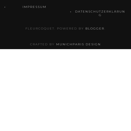
IMPRESSUM
DATENSCHUTZERKLÄRUN
G
FLEURCOQUET. POWERED BY
BLOGGER
.
CRAFTED BY
MUNICHPARIS DESIGN