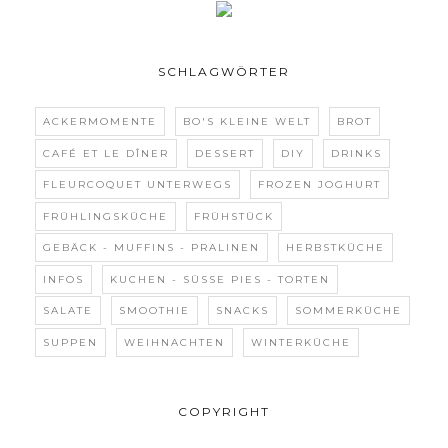
SCHLAGWÖRTER
ACKERMOMENTE
BO'S KLEINE WELT
BROT
CAFÉ ET LE DÎNER
DESSERT
DIY
DRINKS
FLEURCOQUET UNTERWEGS
FROZEN JOGHURT
FRÜHLINGSKÜCHE
FRÜHSTÜCK
GEBÄCK - MUFFINS - PRALINEN
HERBSTKÜCHE
INFOS
KUCHEN - SÜSSE PIES - TORTEN
SALATE
SMOOTHIE
SNACKS
SOMMERKÜCHE
SUPPEN
WEIHNACHTEN
WINTERKÜCHE
COPYRIGHT