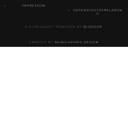
IMPRESSUM
DATENSCHUTZERKLÄRUN
G
FLEURCOQUET. POWERED BY
BLOGGER
.
CRAFTED BY
MUNICHPARIS DESIGN