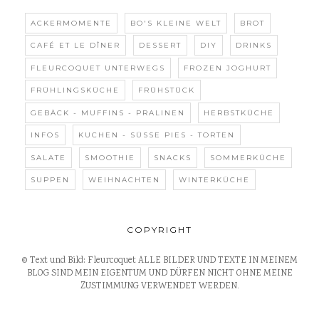
ACKERMOMENTE
BO'S KLEINE WELT
BROT
CAFÉ ET LE DÎNER
DESSERT
DIY
DRINKS
FLEURCOQUET UNTERWEGS
FROZEN JOGHURT
FRÜHLINGSKÜCHE
FRÜHSTÜCK
GEBÄCK - MUFFINS - PRALINEN
HERBSTKÜCHE
INFOS
KUCHEN - SÜSSE PIES - TORTEN
SALATE
SMOOTHIE
SNACKS
SOMMERKÜCHE
SUPPEN
WEIHNACHTEN
WINTERKÜCHE
COPYRIGHT
© Text und Bild: Fleurcoquet ALLE BILDER UND TEXTE IN MEINEM
BLOG SIND MEIN EIGENTUM UND DÜRFEN NICHT OHNE MEINE
ZUSTIMMUNG VERWENDET WERDEN.