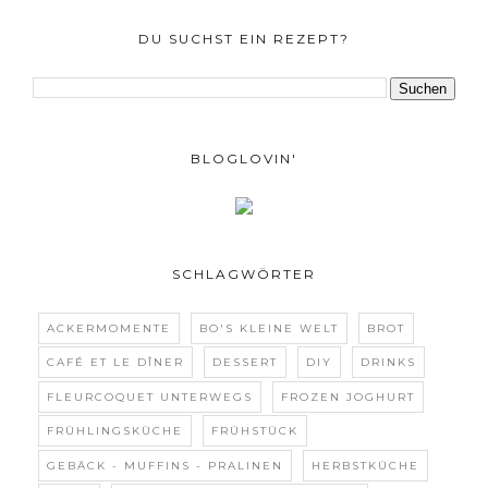
DU SUCHST EIN REZEPT?
BLOGLOVIN'
SCHLAGWÖRTER
ACKERMOMENTE
BO'S KLEINE WELT
BROT
CAFÉ ET LE DÎNER
DESSERT
DIY
DRINKS
FLEURCOQUET UNTERWEGS
FROZEN JOGHURT
FRÜHLINGSKÜCHE
FRÜHSTÜCK
GEBÄCK - MUFFINS - PRALINEN
HERBSTKÜCHE