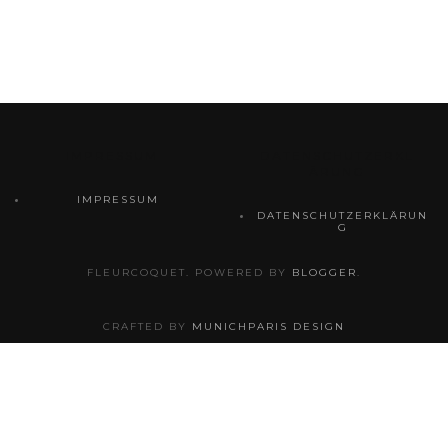
IMPRESSUM
DATENSCHUTZERKL
ÄRUNG
IMPRESSUM
DATENSCHUTZERKLÄRUN
G
FLEURCOQUET. POWERED BY
BLOGGER
.
CRAFTED BY
MUNICHPARIS DESIGN